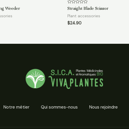
Rated
ong Weeder
Straight Blade Scissor
0
out
ssories
Plant accessories
of
$
24.90
5
Notre métier
Qui sommes-nous
Nous rejoindre